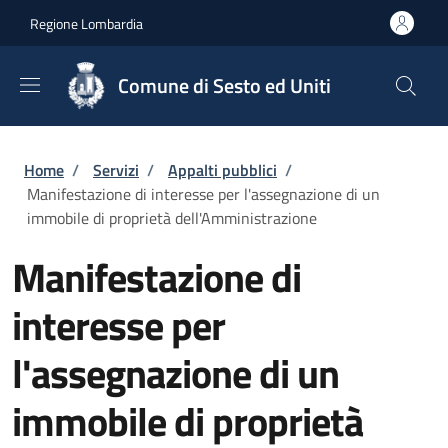
Salta al contenuto principale
Skip to footer content
Regione Lombardia
Comune di Sesto ed Uniti
Briciole di pane
Home
/
Servizi
/
Appalti pubblici
/
Manifestazione di interesse per l'assegnazione di un
immobile di proprietà dell'Amministrazione
Manifestazione di
interesse per
l'assegnazione di un
immobile di proprietà