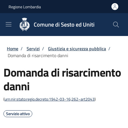
Salta al contenuto principale
Skip to footer content
Regione Lombardia
Comune di Sesto ed Uniti
Briciole di pane
Home
/
Servizi
/
Giustizia e sicurezza pubblica
/
Domanda di risarcimento danni
Domanda di risarcimento
danni
(
urn:nir:stato:regio.decreto:1942-03-16;262~art2043
)
Servizio attivo