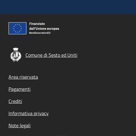
Comune di Sesto ed Uniti
Footer menu
Area riservata
Pagamenti
Crediti
Informativa privacy
Note legali