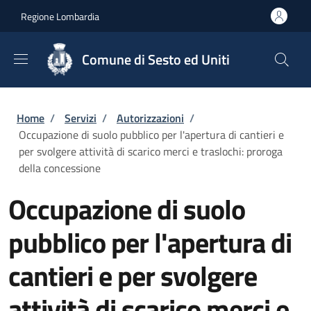
Salta al contenuto principale
Skip to footer content
Regione Lombardia
Comune di Sesto ed Uniti
Briciole di pane
Home
/
Servizi
/
Autorizzazioni
/
Occupazione di suolo pubblico per l'apertura di cantieri e
per svolgere attività di scarico merci e traslochi: proroga
della concessione
Occupazione di suolo
pubblico per l'apertura di
cantieri e per svolgere
attività di scarico merci e