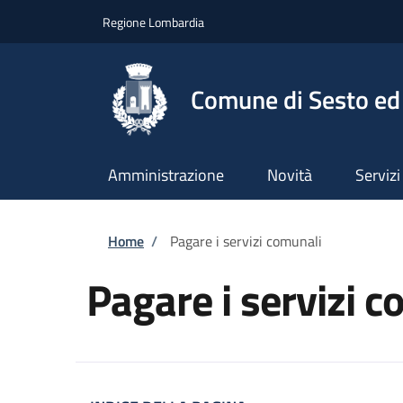
Salta al contenuto principale
Skip to footer content
Regione Lombardia
Comune di Sesto ed 
Amministrazione
Novità
Servizi
Briciole di pane
Home
/
Pagare i servizi comunali
Pagare i servizi 