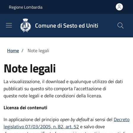
Salta al contenuto principale
Skip to footer content
Regione Lombardia
Comune di Sesto ed Uniti
Briciole di pane
Home
/
Note legali
Note legali
La visualizzazione, il download e qualunque utilizzo dei dati
pubblicati su questo sito comporta l'accettazione di
queste note legali e delle condizioni della licenza.
Licenza dei contenuti
In applicazione del principio
open by default
ai sensi del
Decreto
legislativo 07/03/2005, n. 82, art. 52
e salvo dove