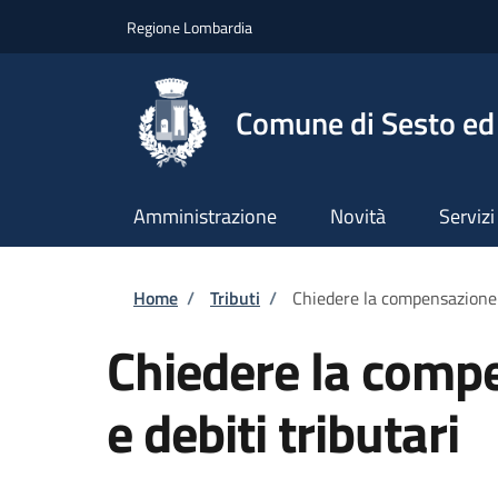
Salta al contenuto principale
Skip to footer content
Regione Lombardia
Comune di Sesto ed 
Amministrazione
Novità
Servizi
Briciole di pane
Home
/
Tributi
/
Chiedere la compensazione tr
Chiedere la compe
e debiti tributari