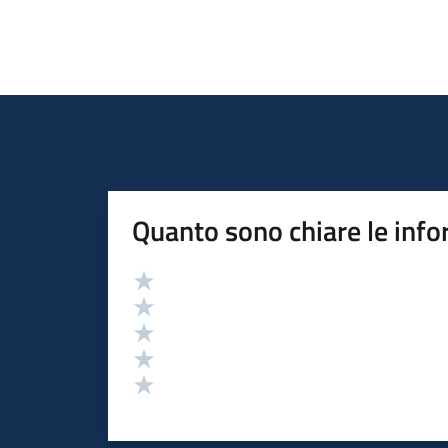
Quanto sono chiare le info
Valutazione
Valuta 5 stelle su 5
Valuta 4 stelle su 5
Valuta 3 stelle su 5
Valuta 2 stelle su 5
Valuta 1 stelle su 5