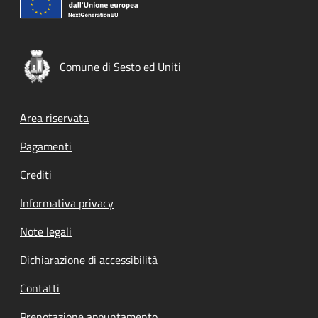
Comune di Sesto ed Uniti
Footer menu
Area riservata
Pagamenti
Crediti
Informativa privacy
Note legali
Dichiarazione di accessibilità
Contatti
Prenotazione appuntamento