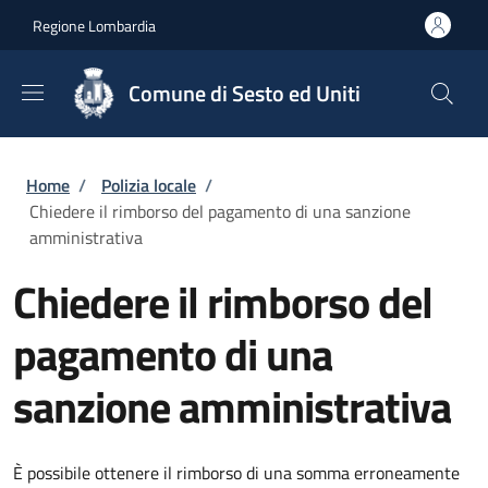
Salta al contenuto principale
Skip to footer content
Regione Lombardia
Comune di Sesto ed Uniti
Briciole di pane
Home
/
Polizia locale
/
Chiedere il rimborso del pagamento di una sanzione
amministrativa
Chiedere il rimborso del
pagamento di una
sanzione amministrativa
È possibile ottenere il rimborso di una somma erroneamente