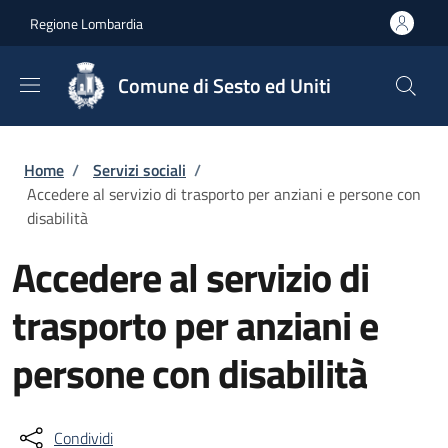
Salta al contenuto principale
Skip to footer content
Regione Lombardia
Comune di Sesto ed Uniti
Briciole di pane
Home
/
Servizi sociali
/
Accedere al servizio di trasporto per anziani e persone con
disabilità
Accedere al servizio di
trasporto per anziani e
persone con disabilità
Condividi