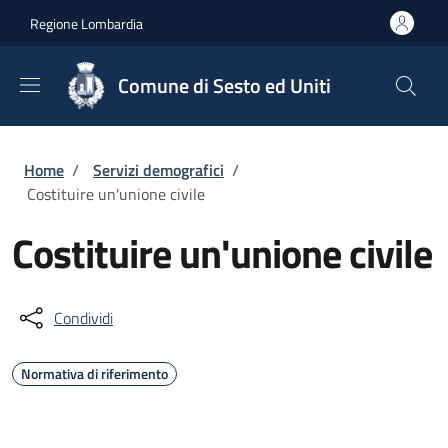
Salta al contenuto principale
Skip to footer content
Regione Lombardia
Comune di Sesto ed Uniti
Briciole di pane
Home
/
Servizi demografici
/
Costituire un'unione civile
Costituire un'unione civile
Condividi
Normativa di riferimento