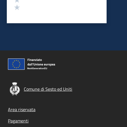
Valuta 1 stelle su 5
Comune di Sesto ed Uniti
Footer menu
Area riservata
Pagamenti