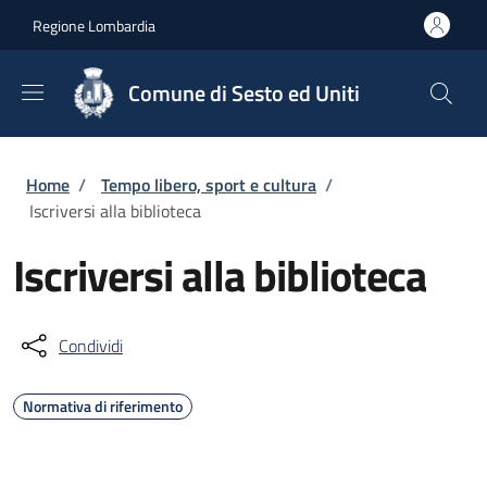
Salta al contenuto principale
Skip to footer content
Regione Lombardia
Comune di Sesto ed Uniti
Briciole di pane
Home
/
Tempo libero, sport e cultura
/
Iscriversi alla biblioteca
Iscriversi alla biblioteca
Condividi
Normativa di riferimento