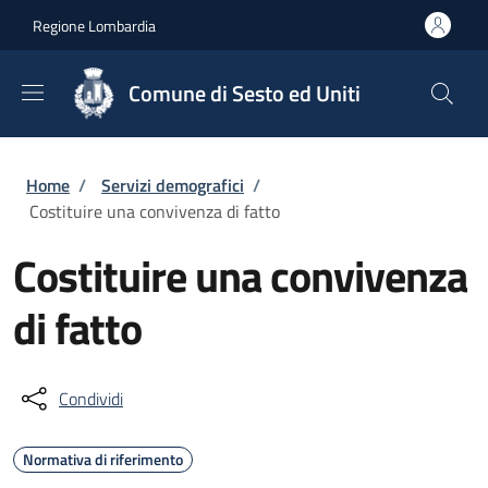
Salta al contenuto principale
Skip to footer content
Regione Lombardia
Comune di Sesto ed Uniti
Briciole di pane
Home
/
Servizi demografici
/
Costituire una convivenza di fatto
Costituire una convivenza
di fatto
Condividi
Normativa di riferimento