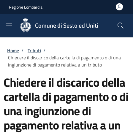
Salta al contenuto principale
Skip to footer content
Regione Lombardia
Comune di Sesto ed Uniti
Briciole di pane
Home
/
Tributi
/
Chiedere il discarico della cartella di pagamento o di una
ingiunzione di pagamento relativa a un tributo
Chiedere il discarico della
cartella di pagamento o di
una ingiunzione di
pagamento relativa a un