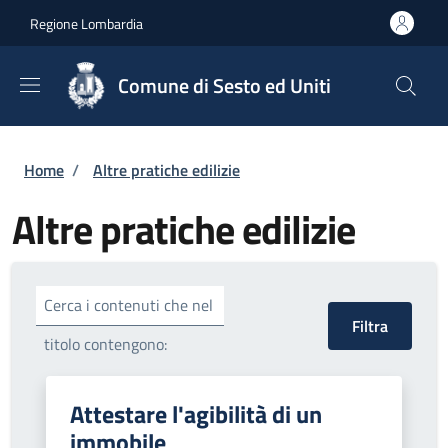
Salta al contenuto principale
Skip to footer content
Regione Lombardia
Comune di Sesto ed Uniti
Briciole di pane
Home
/
Altre pratiche edilizie
Altre pratiche edilizie
Cerca i contenuti che nel
titolo contengono:
Attestare l'agibilità di un
immobile