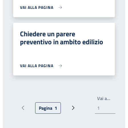
VAI ALLA PAGINA
Chiedere un parere
preventivo in ambito edilizio
VAI ALLA PAGINA
Write th
Vai a…
Pagina
1
Pagina precedente
Pagina attuale
Prossima pagina