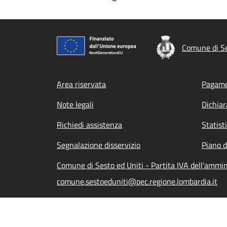
Comune di Se
Footer menu
Area riservata
Pagame
Note legali
Dichiar
Richiedi assistenza
Statist
Segnalazione disservizio
Piano d
Comune di Sesto ed Uniti - Partita IVA dell'amm
comune.sestoeduniti@pec.regione.lombardia.it