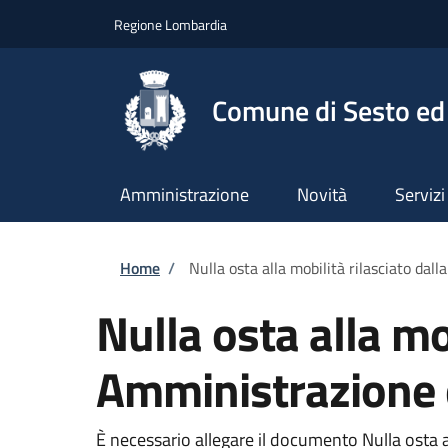
Salta al contenuto principale
Skip to footer content
Regione Lombardia
Comune di Sesto ed 
Amministrazione
Novità
Servizi
Briciole di pane
Home
/
Nulla osta alla mobilità rilasciato da
Nulla osta alla mo
Amministrazione 
È necessario allegare il documento Nulla osta a