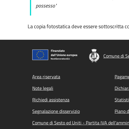
possesso"
La copia fotostatica deve essere sottoscritta c
Comune di Se
Footer menu
Area riservata
Pagame
Note legali
Dichiar
Richiedi assistenza
Statist
Segnalazione disservizio
Piano d
Comune di Sesto ed Uniti - Partita IVA dell'amm