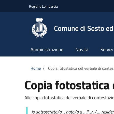
Salta al contenuto principale
Skip to footer content
Regione Lombardia
Comune di Sesto ed 
Amministrazione
Novità
Servizi
Briciole di pane
Home
/
Copia fotostatica del verbale di conte
Copia fotostatica 
Alle copia fotostatica del verbale di contestaz
Io sottoscritto/a ... nato/a a ... il ../../...., 