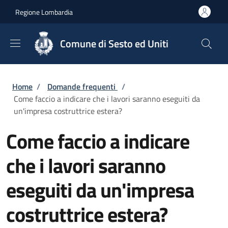
Salta al contenuto principale
Skip to footer content
Regione Lombardia
Comune di Sesto ed Uniti
Briciole di pane
Home
/
Domande frequenti
/
Come faccio a indicare che i lavori saranno eseguiti da
un'impresa costruttrice estera?
Come faccio a indicare
che i lavori saranno
eseguiti da un'impresa
costruttrice estera?