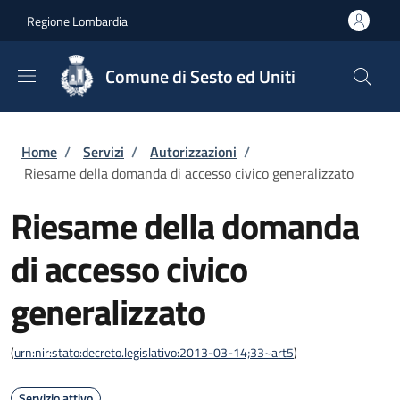
Salta al contenuto principale
Skip to footer content
Regione Lombardia
Comune di Sesto ed Uniti
Briciole di pane
Home
/
Servizi
/
Autorizzazioni
/
Riesame della domanda di accesso civico generalizzato
Riesame della domanda
di accesso civico
generalizzato
(
urn:nir:stato:decreto.legislativo:2013-03-14;33~art5
)
Servizio attivo