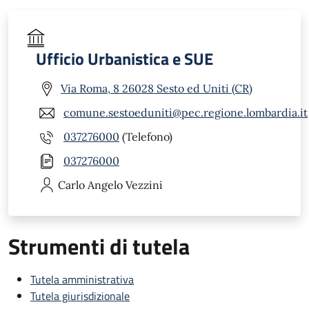
Ufficio Urbanistica e SUE
Via Roma, 8 26028 Sesto ed Uniti (CR)
comune.sestoeduniti@pec.regione.lombardia.it
037276000
(Telefono)
037276000
Carlo Angelo
Vezzini
Strumenti di tutela
Tutela amministrativa
Tutela giurisdizionale