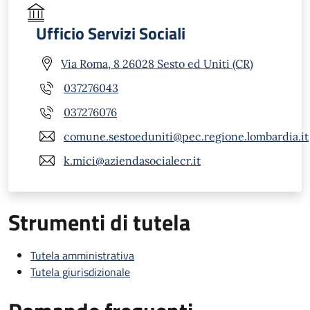
Ufficio Servizi Sociali
Via Roma, 8 26028 Sesto ed Uniti (CR)
037276043
037276076
comune.sestoeduniti@pec.regione.lombardia.it
k.mici@aziendasocialecr.it
Strumenti di tutela
Tutela amministrativa
Tutela giurisdizionale