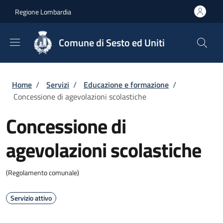
Salta al contenuto principale
Skip to footer content
Regione Lombardia
Comune di Sesto ed Uniti
Briciole di pane
Home
/
Servizi
/
Educazione e formazione
/
Concessione di agevolazioni scolastiche
Concessione di
agevolazioni scolastiche
(Regolamento comunale)
Servizio attivo