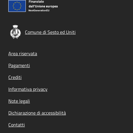
Comune di Sesto ed Uniti
Footer menu
Area riservata
Pagamenti
Crediti
Informativa privacy
Note legali
Dichiarazione di accessibilità
Contatti