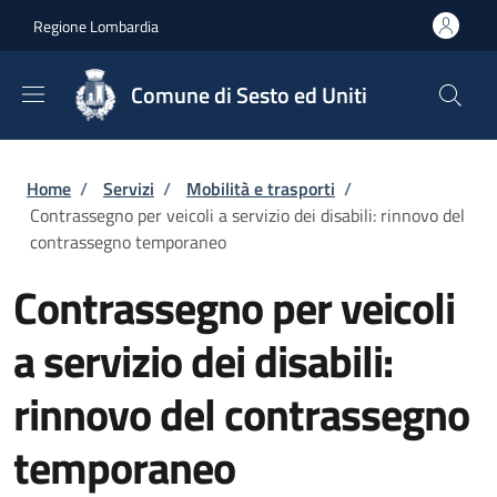
Salta al contenuto principale
Skip to footer content
Regione Lombardia
Comune di Sesto ed Uniti
Briciole di pane
Home
/
Servizi
/
Mobilità e trasporti
/
Contrassegno per veicoli a servizio dei disabili: rinnovo del
contrassegno temporaneo
Contrassegno per veicoli
a servizio dei disabili:
rinnovo del contrassegno
temporaneo