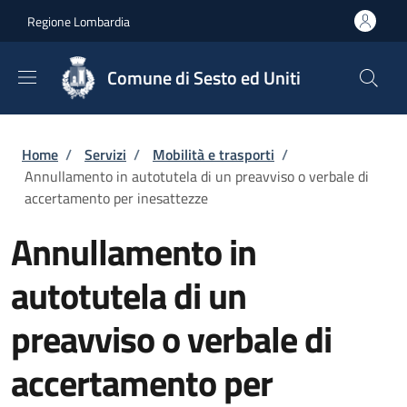
Salta al contenuto principale
Skip to footer content
Regione Lombardia
Comune di Sesto ed Uniti
Briciole di pane
Home
/
Servizi
/
Mobilità e trasporti
/
Annullamento in autotutela di un preavviso o verbale di
accertamento per inesattezze
Annullamento in
autotutela di un
preavviso o verbale di
accertamento per