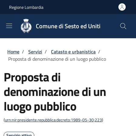
Salta al contenuto principale
Skip to footer content
Regione Lombardia
Comune di Sesto ed Uniti
Briciole di pane
Home
/
Servizi
/
Catasto e urbanistica
/
Proposta di denominazione di un luogo pubblico
Proposta di
denominazione di un
luogo pubblico
(
urn:nir:presidente.repubblica:decreto:1989-05-30;223
)
Servizio attivo