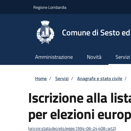
Salta al contenuto principale
Skip to footer content
Regione Lombardia
Comune di Sesto ed 
Amministrazione
Novità
Servizi
Briciole di pane
Home
/
Servizi
/
Anagrafe e stato civile
/
Iscrizione alla lis
per elezioni euro
(
urn:nir:stato:decreto.legge:1994-06-24;408~art2
)