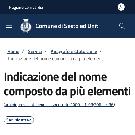
Salta al contenuto principale
Skip to footer content
Regione Lombardia
Comune di Sesto ed Uniti
Briciole di pane
Home
/
Servizi
/
Anagrafe e stato civile
/
Indicazione del nome composto da più elementi
Indicazione del nome
composto da più elementi
(
urn:nir:presidente.repubblica:decreto:2000-11-03;396~art36
)
Servizio attivo