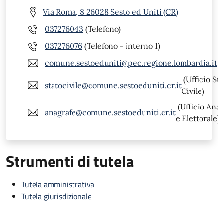
Via Roma, 8 26028 Sesto ed Uniti (CR)
037276043
(Telefono)
037276076
(Telefono - interno 1)
comune.sestoeduniti@pec.regione.lombardia.it
(Ufficio S
statocivile@comune.sestoeduniti.cr.it
Civile)
(Ufficio An
anagrafe@comune.sestoeduniti.cr.it
e Elettorale
Strumenti di tutela
Tutela amministrativa
Tutela giurisdizionale