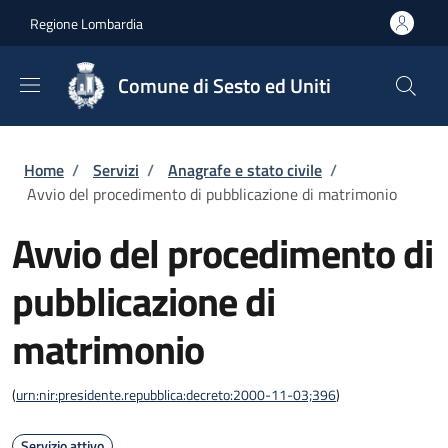
Salta al contenuto principale
Skip to footer content
Regione Lombardia
Comune di Sesto ed Uniti
Briciole di pane
Home
/
Servizi
/
Anagrafe e stato civile
/
Avvio del procedimento di pubblicazione di matrimonio
Avvio del procedimento di
pubblicazione di
matrimonio
(
urn:nir:presidente.repubblica:decreto:2000-11-03;396
)
Servizio attivo