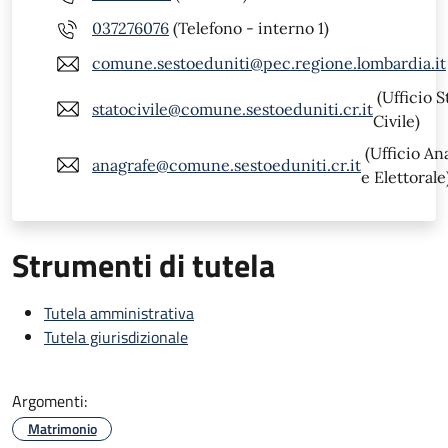
037276076
(Telefono - interno 1)
comune.sestoeduniti@pec.regione.lombardia.it
(Ufficio S
statocivile@comune.sestoeduniti.cr.it
Civile)
(Ufficio An
anagrafe@comune.sestoeduniti.cr.it
e Elettorale
Strumenti di tutela
Tutela amministrativa
Tutela giurisdizionale
Argomenti:
Matrimonio