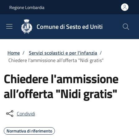
Salta al contenuto principale
Skip to footer content
Regione Lombardia
Comune di Sesto ed Uniti
Briciole di pane
Home
/
Servizi scolastici e per l'infanzia
/
Chiedere l'ammissione all’offerta "Nidi gratis"
Chiedere l'ammissione
all’offerta "Nidi gratis"
Condividi
Normativa di riferimento