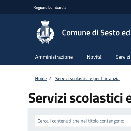
Salta al contenuto principale
Skip to footer content
Regione Lombardia
Comune di Sesto ed 
Amministrazione
Novità
Servizi
Briciole di pane
Home
/
Servizi scolastici e per l'infanzia
Servizi scolastici 
Cerca i contenuti che nel titolo contengono: