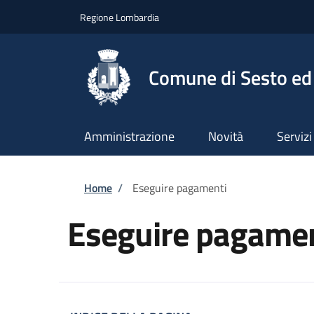
Salta al contenuto principale
Skip to footer content
Regione Lombardia
Comune di Sesto ed 
Amministrazione
Novità
Servizi
Briciole di pane
Home
/
Eseguire pagamenti
Eseguire pagamen