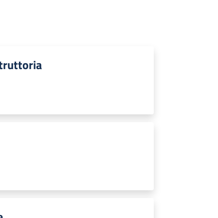
struttoria
e